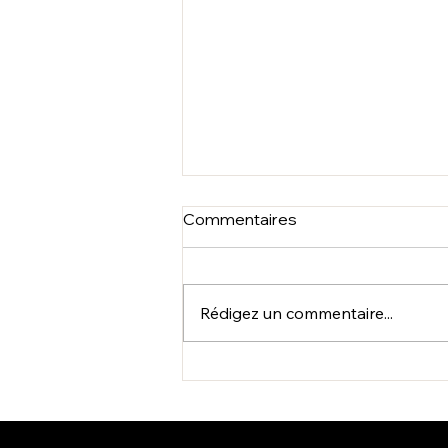
Commentaires
Rédigez un commentaire...
Atelier Pour les minis
apprenties Dentistes