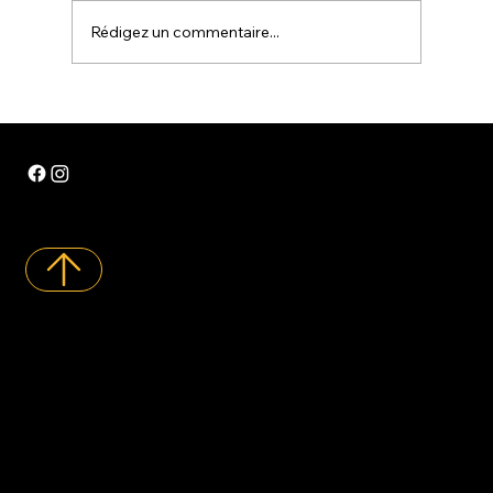
Rédigez un commentaire...
ACCUEIL
GALERIE
POLITIQUE DE COOKIE
À PROPOS
CONTACT
POLITIQUE DE CONFIDENTIALITÉ
© 2024 La Fiesta Royale